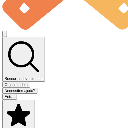
Buscar esdeveniments
Organitzadors
Necessites ajuda?
Entrar