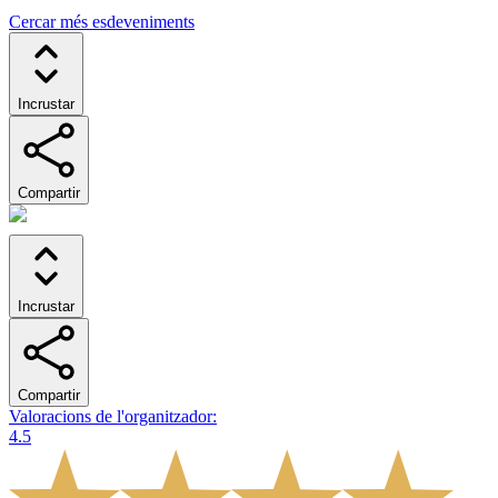
Cercar més esdeveniments
Incrustar
Compartir
Incrustar
Compartir
Valoracions de l'organitzador
:
4.5