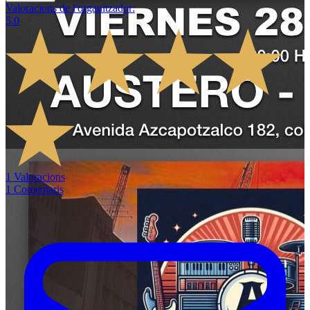
Valoracions de l'organitzador
:
5.0
1
Valoracions
1
Comentaris