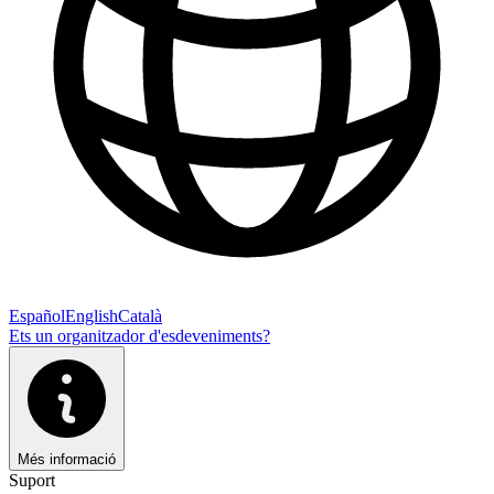
Español
English
Català
Ets un organitzador d'esdeveniments?
Més informació
Suport