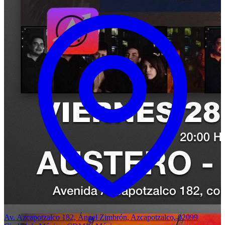
Av. Azcapotzalco 182, Ángel Zimbrón, Azcapotzalco, 02099