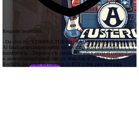
Requisits necessaris
- Da click en: "COMPRA TUS ENTRADAS" y sigue los pasos. -
Al finalizar tu compra podrás ver los datos de la cuenta para
transferencia. - Deposita a la cuenta indicada y envía el comprobante
a: austerotuning@gmail.com y/o WatsApp al 55 3263 5086 -
Recibirás por email tus entradas en PDF y link para descarga.