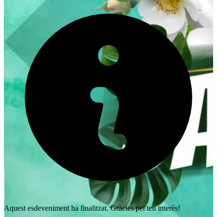
Aquest esdeveniment ha finalitzat. Gràcies pel teu interès!