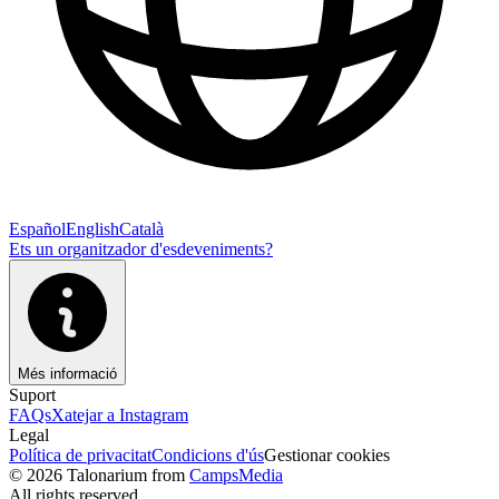
Español
English
Català
Ets un organitzador d'esdeveniments?
Més informació
Suport
FAQs
Xatejar a Instagram
Legal
Política de privacitat
Condicions d'ús
Gestionar cookies
© 2026 Talonarium from
CampsMedia
All rights reserved