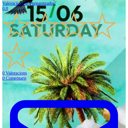
Valoracions de l'organitzador
:
0.0
0
Valoracions
0
Comentaris