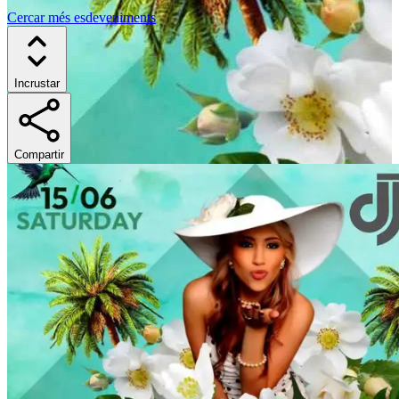
Cercar més esdeveniments
Incrustar
Compartir