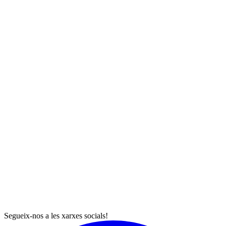
Segueix-nos a les xarxes socials!