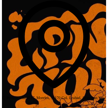
C. Porfirio Díaz 1117, Morelos, 96170 Col. Lealtad, Acayucan Ver.