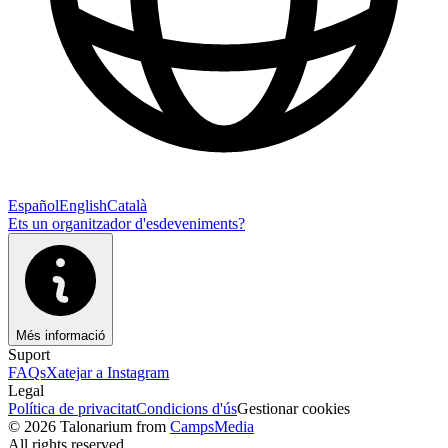
Español
English
Català
Ets un organitzador d'esdeveniments?
Més informació
Suport
FAQs
Xatejar a Instagram
Legal
Política de privacitat
Condicions d'ús
Gestionar cookies
© 2026 Talonarium from
CampsMedia
All rights reserved