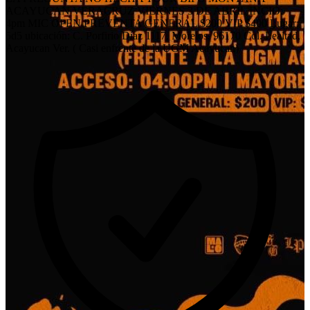
ACAYUCAN VERACRUZ VIERNES 3 DE ABRIL INCIO:
4pm MIC OPEN PREVENTA GENERAL $200 VIP $400 Lugar:
5d5 ubicación: C. Porfirio Díaz 1117, Morelos, 96170 Col. Lealtad,
Acayucan Ver. ( Casi enfrente de la UGM Acayucan)