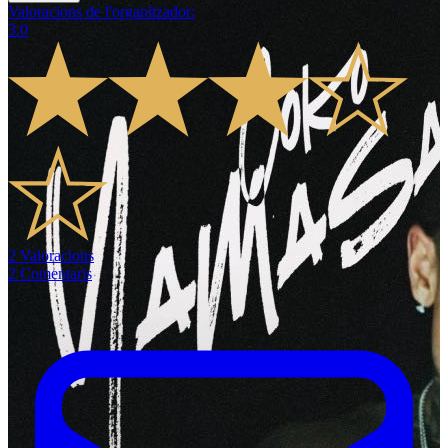
Valoracions de l'organitzador
:
3.0
2
Valoracions
2
Comentaris