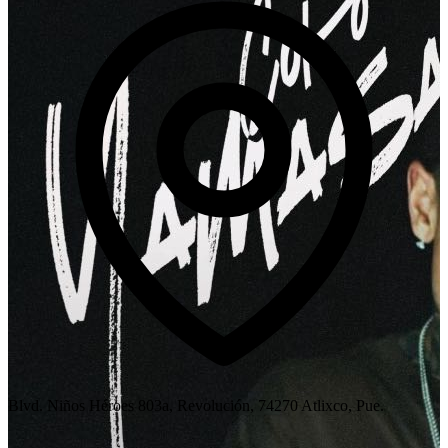
Blvd. Niños Héroes 803a, Revolución, 74270 Atlixco, Pue.