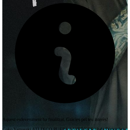
Aquest esdeveniment ha finalitzat. Gràcies pel teu interès!
Coko Yamasaki ATLIXCO PUEBLA VIERNES 12 de Diciembre