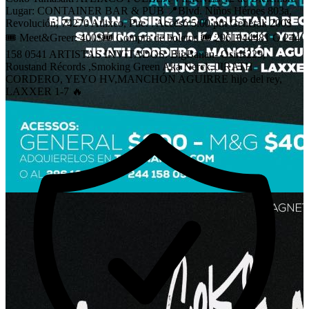
Lugar: CONTAINER BAR & PUB 📍Blvd. Niños Héroes 803a,
Revolución, 74270 Atlixco, Pue. . Acceso 5:00 pm General: 200$
🎟️ Meet&Greer: 400$🎟️ Compra de boletos 🎟️ 2961044481 O 244
158 0541 ARTISTAS INVITADOS: BigBanan- Osiris229,
Roustand Récords ,Smoking Green Aka Nerck, JIRATH
CORDERO, YEYO HV,MANCHÓN AGUIRRE hijo del rey,
LAXXER 1-7 🔥