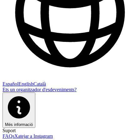
Español
English
Català
Ets un organitzador d'esdeveniments?
Més informació
Suport
FAQs
Xatejar a Instagram