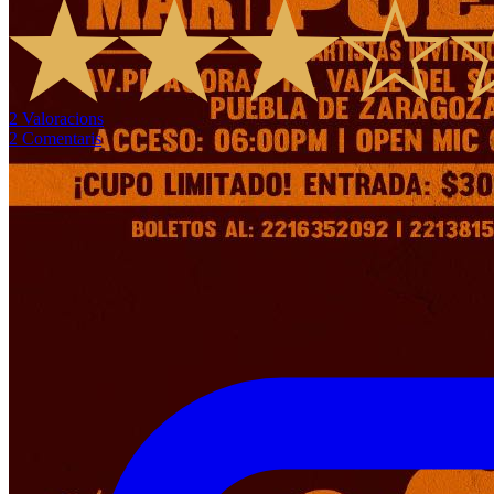
2
Valoracions
2
Comentaris