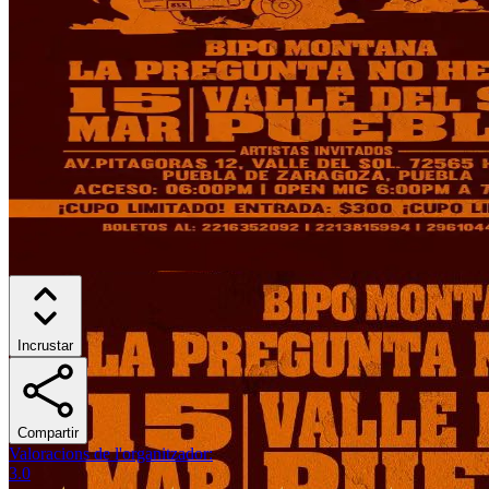
Incrustar
Compartir
Valoracions de l'organitzador
:
3.0