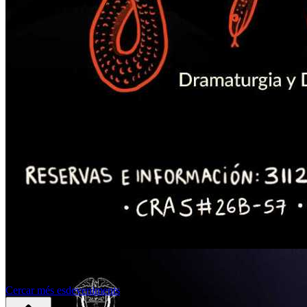
Cercar més esdeveniments