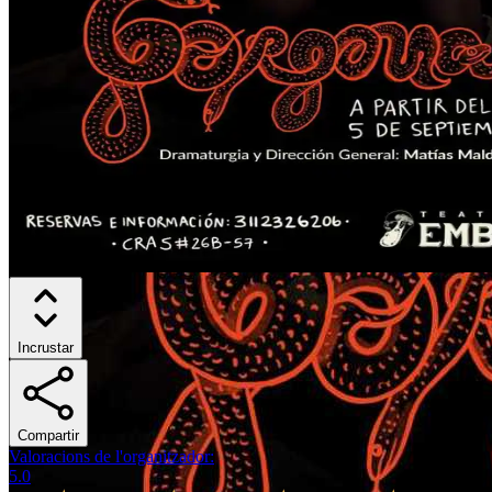
Incrustar
Compartir
Valoracions de l'organitzador
:
5.0