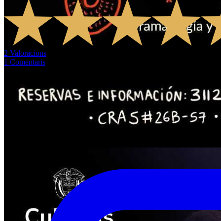
2
Valoracions
1
Comentaris