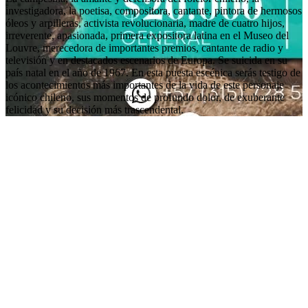
investigadora, la poetisa, compositora, cantante, pintora de hermosos
óleos y arpilleras, activista revolucionaria, madre de cuatro hijos,
irreverente, apasionada, primera expositora latina en el Museo del
Louvre, merecedora de importantes premios, cantante de radio y
televisión y en destacados escenarios de Europa. Se suicida en su
país natal en el año de 1967. En esta puesta escénica serás testigo de
los acontecimientos más importantes de la vida de este personaje
icónico chileno, sus momentos de profundo dolor, de exuberante
felicidad y su decisión más trascendental.