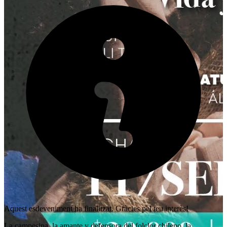
Aquest esdeveniment ha finalitzat. Gràcies pel teu interès!
La campesina, la amante y defensora del folclor chileno, la