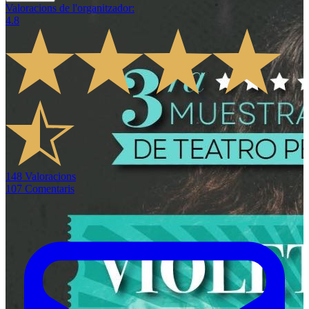
Valoracions de l'organitzador
:
4.8
148
Valoracions
107
Comentaris