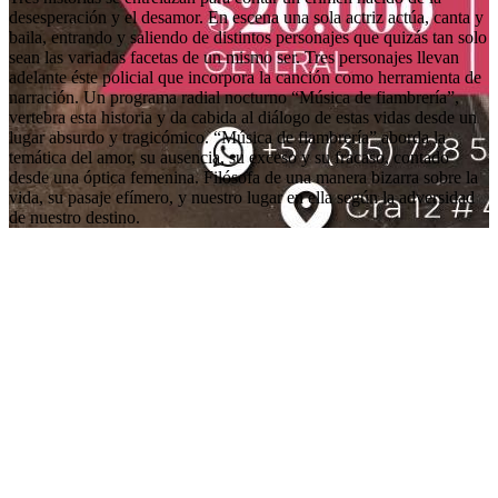
desesperación y el desamor. En escena una sola actriz actúa, canta y
baila, entrando y saliendo de distintos personajes que quizás tan solo
sean las variadas facetas de un mismo ser. Tres personajes llevan
adelante éste policial que incorpora la canción como herramienta de
narración. Un programa radial nocturno “Música de fiambrería”,
vertebra esta historia y da cabida al diálogo de estas vidas desde un
lugar absurdo y tragicómico. “Música de fiambrería” aborda la
temática del amor, su ausencia, su exceso y su fracaso, contado
desde una óptica femenina. Filósofa de una manera bizarra sobre la
vida, su pasaje efímero, y nuestro lugar en ella según la adversidad
de nuestro destino.