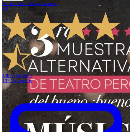
Valoracions de l'organitzador
:
4.8
148
Valoracions
107
Comentaris