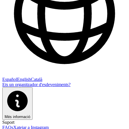
Español
English
Català
Ets un organitzador d'esdeveniments?
Més informació
Suport
FAQs
Xatejar a Instagram