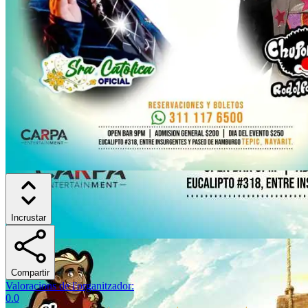
Incrustar
Compartir
Valoracions de l'organitzador
:
0.0