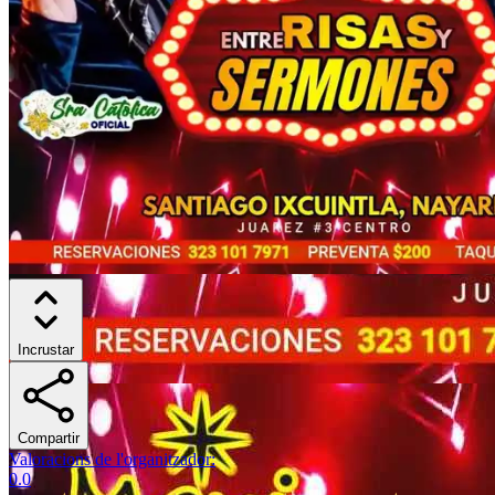
Incrustar
Compartir
Valoracions de l'organitzador
:
0.0