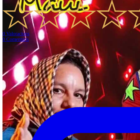
0
Valoracions
0
Comentaris