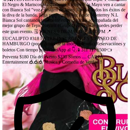
El Negro & Mariscos te esperamos Viernes 9 de Mayo ven a cantar
con Bianca Sol "voz e imagen de Jenny Rivera" todos los éxitos de
la diva de la banda, llega por Primera vez desde Monterrey N.L
Bianca Sol cantando totalmente en vivo para ti acompañada del
mejor grupo de Tepic Nayarit #GrupoDirecto no te puedes perder
este gran evento. 🗓️ VIENES 9 DE MAYO 🕘 9:00 PM 📍
EUCALIPTO #318 ENTRE INSURGENTES Y PASEO DE
HAMBURGO (por el Angel de la Independencia) Reservaciónes y
boletos Con tiempo por WhatsApp al 👇 📱311 117 6500👈
Preventa $180 Día del evento $230 Somos .... CARPA
Entertainment 🎪🎪🎪 Musica y Comedia de Verdad ‼️