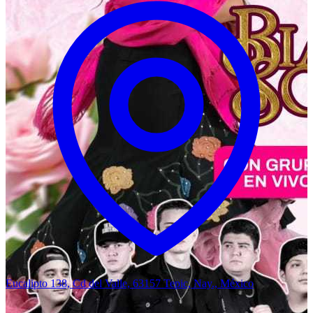
Eucalipto 138, Cd del Valle, 63157 Tepic, Nay., México