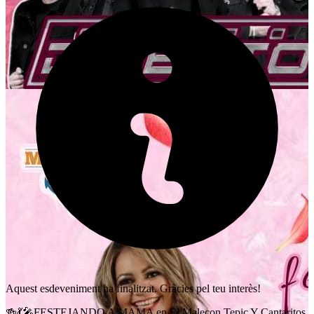
Aquest esdeveniment ha finalitzat. Gràcies pel teu interès!
🍻💃🎤FESTEJANDO A MAMA en El Malecon Tepic Y Cantaritos