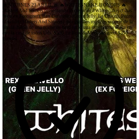
🚨 VIERNES 23 ABRIL 🚨 🔥WHITESNAKE HONORS 🔥
Masters And Sinners presentando lo mejor de #Whitesnake, (Chas
West ex Foreigner), Rex Caravello (Green Jelly/ La Unión), Pedro
Caudillo (Masters And Sinners) màs grandes músicos soporte de la
banda .harán de una noche de hard rock, una experiencia única en
esta la casa de todos Uds. $500 1st Row & Meet and greet $350
general