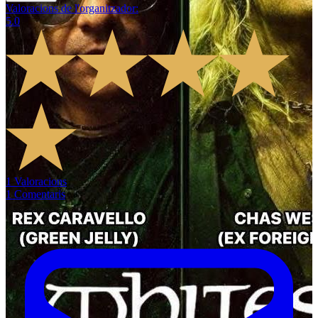
Valoracions de l'organitzador
:
5.0
1
Valoracions
1
Comentaris