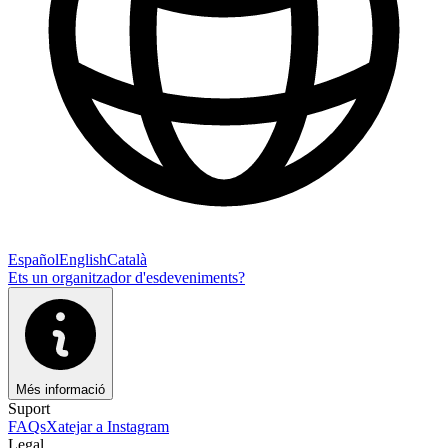
Español
English
Català
Ets un organitzador d'esdeveniments?
Més informació
Suport
FAQs
Xatejar a Instagram
Legal