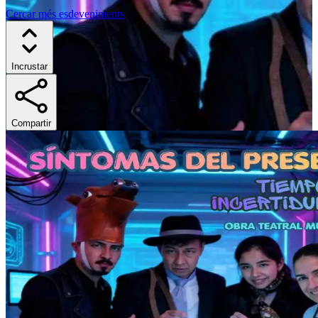
Cercar més esdeveniments
Incrustar
Compartir