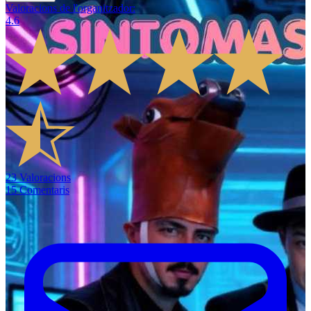
Valoracions de l'organitzador
:
4.6
23
Valoracions
15
Comentaris