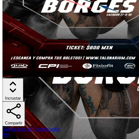
Incrustar
Compartir
Valoracions de l'organitzador
:
0.0