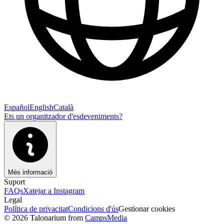
Español
English
Català
Ets un organitzador d'esdeveniments?
Més informació
Suport
FAQs
Xatejar a Instagram
Legal
Política de privacitat
Condicions d'ús
Gestionar cookies
© 2026 Talonarium from
CampsMedia