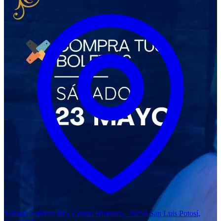
Tomasa Estévez 805, Centro Historico, 78250 San Luis Potosí,