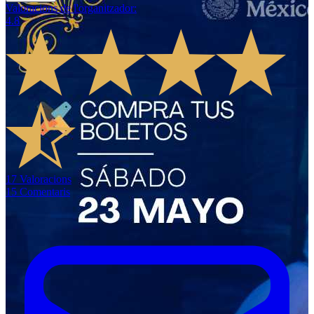
Valoracions de l'organitzador
:
4.8
17
Valoracions
15
Comentaris