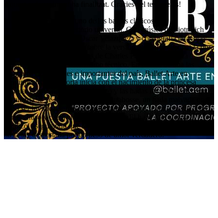
Aquest esdeveniment ha finalitzat. Gràcies pel teu interès!
La Bella Durmiente es uno de los ballets clásicos más
representativos del repertorio universal. Con música de Piotr Ilich
Chaikovski (edición por Oscar Velazquez) y coreografía de Koray
García y Germain Alonso (sobre la versiòn de Marius Petipa) la obra
se basa en el cuento de hadas de Charles Perrault y combina
fantasía, elegancia y virtuosismo técnico. En manos de una las
compañías emergentes e importantes del país, Ballet Arte en
Movimiento. La historia inicia con el nacimiento de la princesa
Aurora, celebrado por todo el reino y las hadas invitadas a la corte.
La alegría se ve interrumpida por Carabosse, un hada malvada que,
al no ser invitada, lanza una maldición: Aurora se pinchará el dedo
con un huso y caerá en un sueño eterno. El hada Lila atenúa el
hechizo, asegurando que la princesa no morirá, sino que dormirá
hasta ser despertada por un beso de amor verdadero.