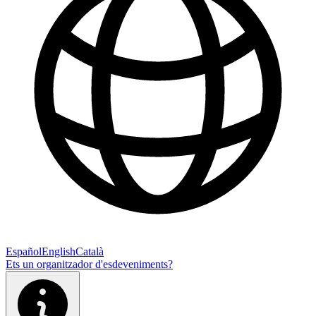
Español
English
Català
Ets un organitzador d'esdeveniments?