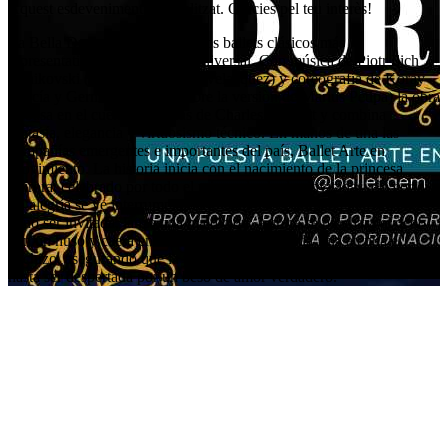
Aquest esdeveniment ha finalitzat. Gràcies pel teu interès!
La Bella Durmiente es uno de los ballets clásicos más
representativos del repertorio universal. Con música de Piotr Ilich
Chaikovski (edición por Oscar Velazquez) y coreografía de Koray
García y Germain Alonso (sobre la versiòn de Marius Petipa) la obra
se basa en el cuento de hadas de Charles Perrault y combina
fantasía, elegancia y virtuosismo técnico. En manos de una las
compañías emergentes e importantes del país, Ballet Arte en
Movimiento. La historia inicia con el nacimiento de la princesa
Aurora, celebrado por todo el reino y las hadas invitadas a la corte.
La alegría se ve interrumpida por Carabosse, un hada malvada que,
al no ser invitada, lanza una maldición: Aurora se pinchará el dedo
con un huso y caerá en un sueño eterno. El hada Lila atenúa el
hechizo, asegurando que la princesa no morirá, sino que dormirá
hasta ser despertada por un beso de amor verdadero.