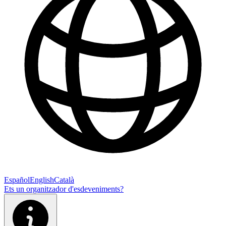
Español
English
Català
Ets un organitzador d'esdeveniments?