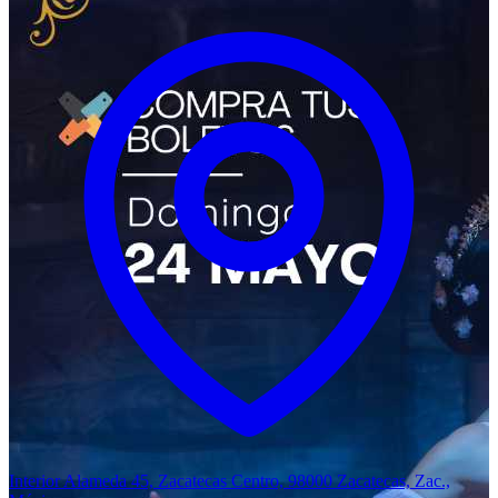
Interior Alameda 45, Zacatecas Centro, 98000 Zacatecas, Zac.,