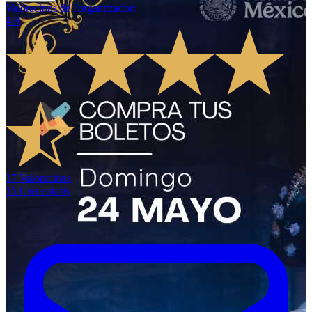
Valoracions de l'organitzador
:
4.8
17
Valoracions
15
Comentaris