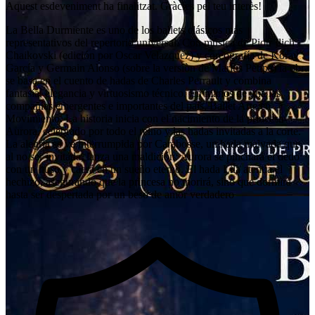
Aquest esdeveniment ha finalitzat. Gràcies pel teu interès!
La Bella Durmiente es uno de los ballets clásicos más
representativos del repertorio universal. Con música de Piotr Ilich
Chaikovski (edición por Oscar Velazquez) y coreografía de Koray
García y Germain Alonso (sobre la versiòn de Marius Petipa) la obra
se basa en el cuento de hadas de Charles Perrault y combina
fantasía, elegancia y virtuosismo técnico. En manos de una las
compañías emergentes e importantes del país, Ballet Arte en
Movimiento. La historia inicia con el nacimiento de la princesa
Aurora, celebrado por todo el reino y las hadas invitadas a la corte.
La alegría se ve interrumpida por Carabosse, un hada malvada que,
al no ser invitada, lanza una maldición: Aurora se pinchará el dedo
con un huso y caerá en un sueño eterno. El hada Lila atenúa el
hechizo, asegurando que la princesa no morirá, sino que dormirá
hasta ser despertada por un beso de amor verdadero