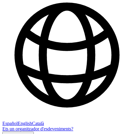
Español
English
Català
Ets un organitzador d'esdeveniments?