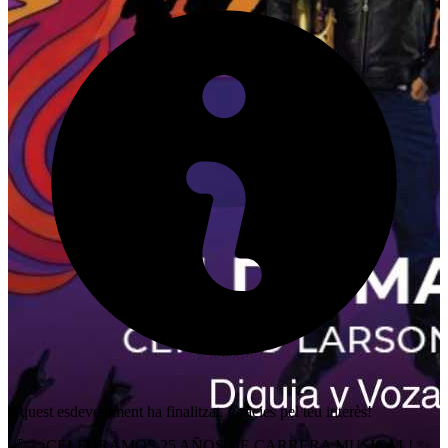
Aquest esdeveniment ha finalitzat. Gràcies pel teu interès!
🎷✨ ¡CELEBRAMOS 25 AÑOS DE CARRERA MUSICAL! ✨