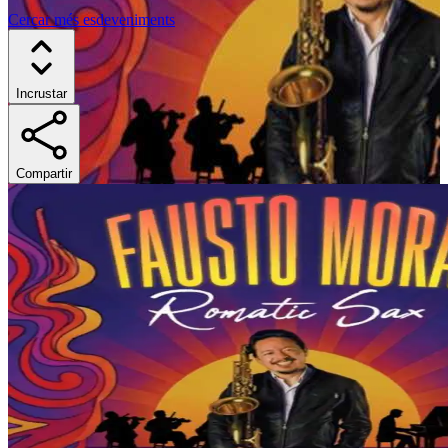
Cercar més esdeveniments
Incrustar
Compartir