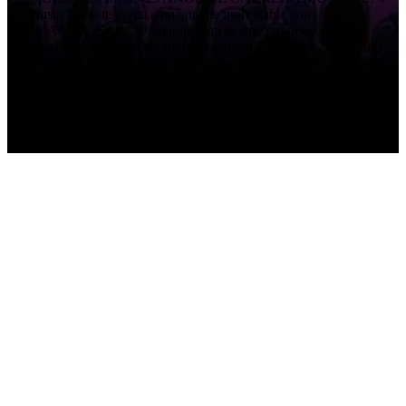
🎷 Fausto Mora te invita a una noche inolvidable con
"ROMANTIC SAX". Prepárate para dejarte envolver por la
melodía del saxofón en un ambiente íntimo y vibrante. No es solo
un concierto, es una celebración de una trayectoria llena de pasión y
romance. Ven y vive una experiencia única rodeado de música y
emoción. 🗓️ ¿Cuándo? Viernes 27 de Marzo. 🕗 ¿A qué hora?
20h00 (8 pm). 📍 ¿Dónde? Centro Larson Juan Diguja y Vozandes
¡No te quedes sin tu lugar! 🎟️