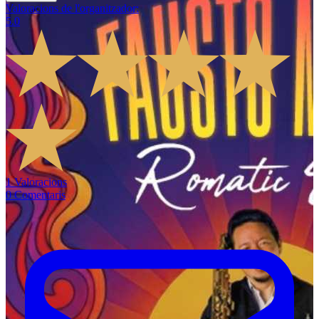
Valoracions de l'organitzador
:
5.0
1
Valoracions
0
Comentaris