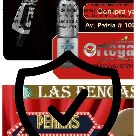
cautivadoras! 🎶✨ Este 24 de mayo, ven a disfrutar de las increíbles
voces y el carisma inigualable de Pablo Zepeda junto a los
talentosos gemelos Sentimiento. Será una velada donde la música y
la diversión se entrelazan, creando un ambiente festivo que no
querrás perderte. ¡No faltes a esta celebración de talento y alegría!
🎤💃🕺