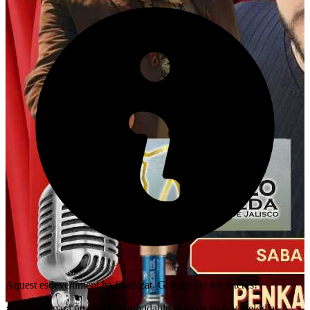
Aquest esdeveniment ha finalitzat. Gràcies pel teu interès!
¡Prepárate para una noche inolvidable llena de risas y melodías