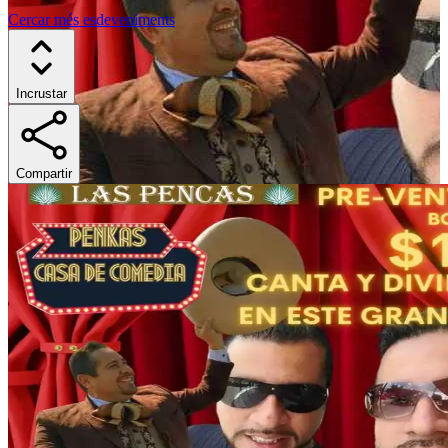
Cercar més esdeveniments
Incrustar
Compartir