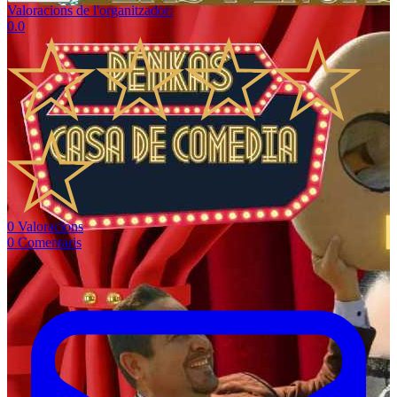
Valoracions de l'organitzador
:
0.0
0
Valoracions
0
Comentaris