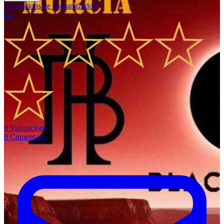
Valoracions de l'organitzador
:
0.0
0
Valoracions
0
Comentaris