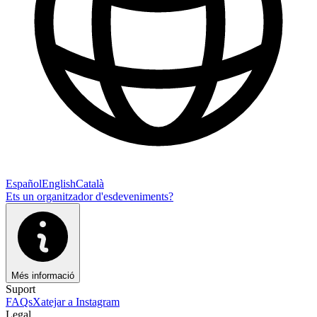
Español
English
Català
Ets un organitzador d'esdeveniments?
Més informació
Suport
FAQs
Xatejar a Instagram
Legal