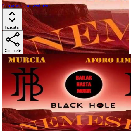
Cercar més esdeveniments
Incrustar
Compartir