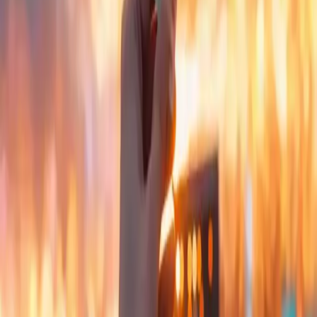
A
Talonarium
oferim un servei dissenyat per adaptar-se a
pràcticament qualsevol tipus d'esdeveniment.
Més informació