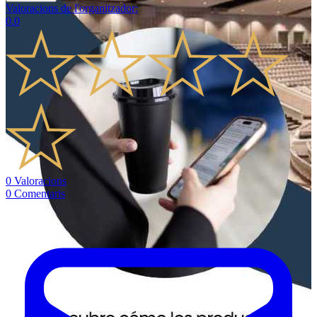
Valoracions de l'organitzador
:
0.0
0
Valoracions
0
Comentaris