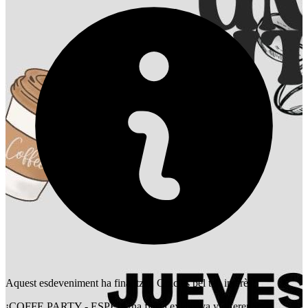
Aquest esdeveniment ha finalitzat. Gràcies pel teu interès!
¡COFFE PARTY - ESPE! Una fiesta exclusiva y diferente...