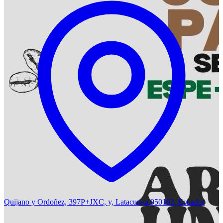
Quijano y Ordoñez, 397P+JXC, y, Latacunga 050102, Ecuador