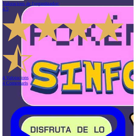
Valoracions de l'organitzador
:
4.5
4
Valoracions
4
Comentaris