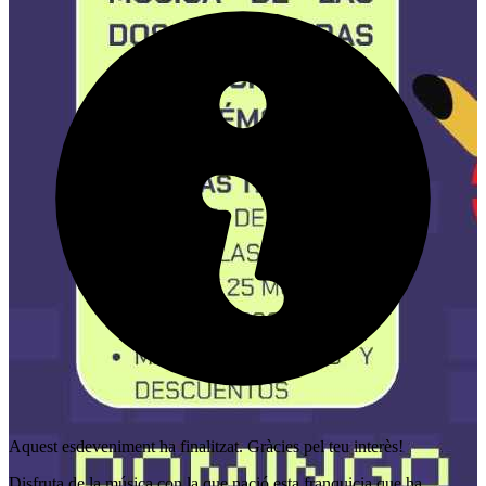
Aquest esdeveniment ha finalitzat. Gràcies pel teu interès!
Disfruta de la música con la que nació esta franquicia que ha