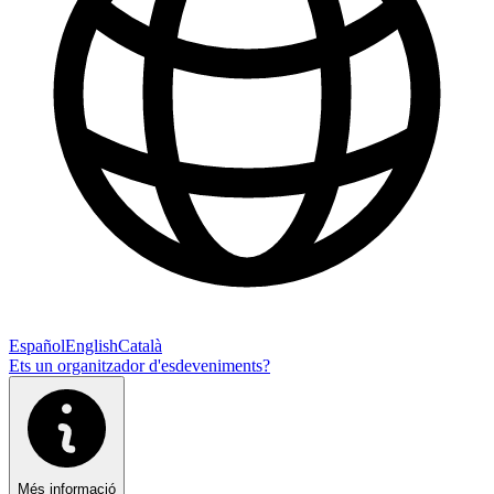
Español
English
Català
Ets un organitzador d'esdeveniments?
Més informació