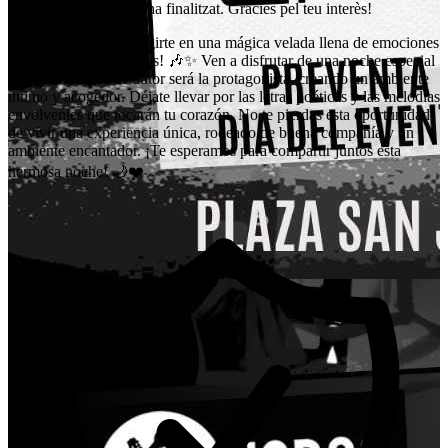
Aquest esdeveniment ha finalitzat. Gràcies pel teu interès!
¡Te invitamos a sumergirte en una mágica velada llena de emociones
y melodías cautivadoras! 🎶✨ Ven a disfrutar de una noche especial
donde la música de autor será la protagonista, creando un ambiente
íntimo y acogedor. Déjate llevar por las letras poéticas y las melodías
envolventes que tocarán tu corazón. No te pierdas esta oportunidad
de vivir una experiencia única, rodeado de buena compañía y un
ambiente encantador. ¡Te esperamos para compartir juntos esta
hermosa noche! 🌙❤️