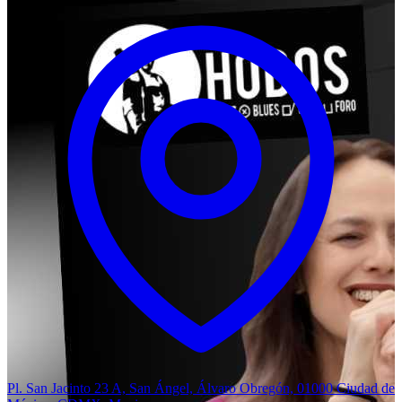
Pl. San Jacinto 23 A, San Ángel, Álvaro Obregón, 01000 Ciudad de