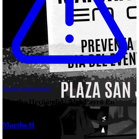
Denunciar esdeveniment
Martha Hernández/ Alex Payró En
Concierto
Martha H