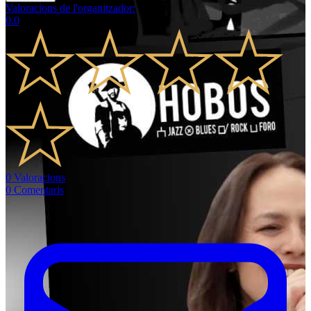
Valoracions de l'organitzador
:
0.0
0
Valoracions
0
Comentaris