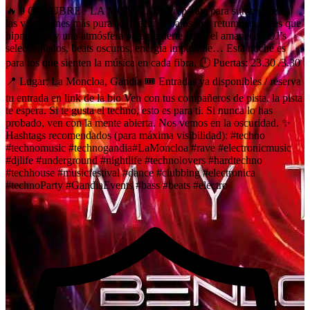
🔥 9 OCTUBRE · LA MONCLOA Prepárate para sumergirte en
las vibraciones más puras del techno: bajos que retumban, luces que
hipnotizan y una atmósfera para perderte hasta el amanecer. DJ’s
seleccionados, beats oscuros, energía imparable… Esta noche es
para los que sienten la música en cada fibra. 🕛 Puertas: 23.30 /3.30
📍 Lugar: La Moncloa, Gandía 🎟️ Entradas ya disponibles / reserva
tu entrada en link de la bio Ven con tus compañeros de pista, la pista
te espera. Si te gusta el techno, esto es para ti. Si nunca lo has
probado, ven con la mente abierta. Nos vemos en la oscuridad. ✨
Hashtags recomendados (para máxima visibilidad): #techno
#technomusic #technogandia#LaMoncloa #rave #electronicmusic
#djlife #underground #nightlife #technolovers #hardtechno
#techhouse #musicfestival #dance #clubbing #electronica
#technoParty #GandiaEvents #bass #beats #electro