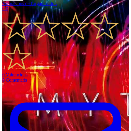
Valoracions de l'organitzador
:
0.0
0
Valoracions
0
Comentaris