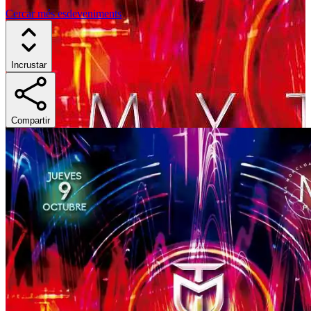
Cercar més esdeveniments
Incrustar
Compartir