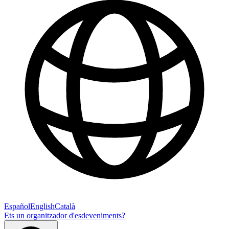
Español
English
Català
Ets un organitzador d'esdeveniments?