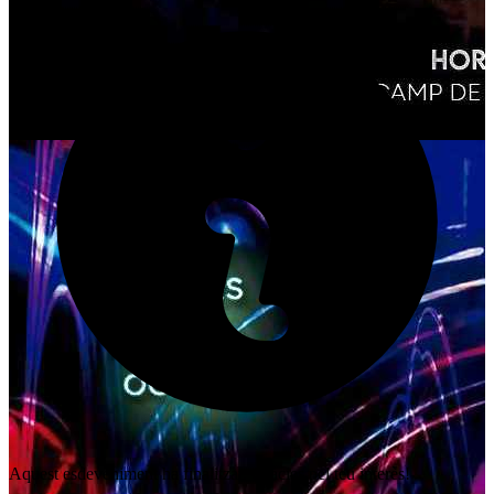
Aquest esdeveniment ha finalitzat. Gràcies pel teu interès!