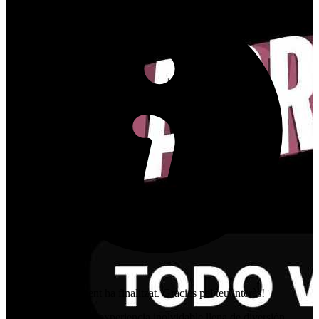
Aquest esdeveniment ha finalitzat. Gràcies pel teu interès!
Prepárense para una experiencia inolvidable llena de diversión,