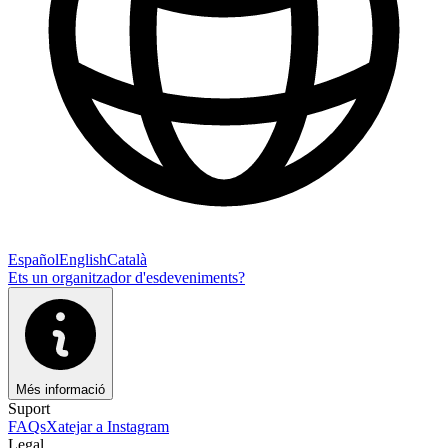
Español
English
Català
Ets un organitzador d'esdeveniments?
Més informació
Suport
FAQs
Xatejar a Instagram
Legal