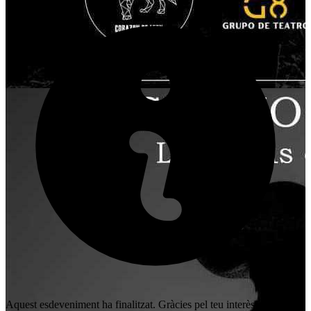
Aquest esdeveniment ha finalitzat. Gràcies pel teu interès!