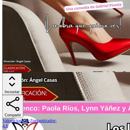
Incrustar
Compartir
Valoracions de l'organitzador
:
4.6