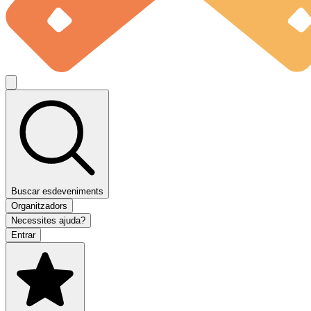
Buscar esdeveniments
Organitzadors
Necessites ajuda?
Entrar