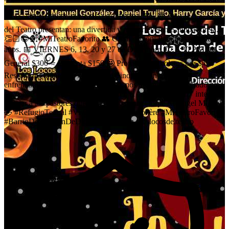
"LAS DESVENTURAS DE LUCIFER" 😈✨😇 🎭 Los Locos
del Teatro presentan: una divertida y muy irreverente antipastorela.
👏🏻😁🍿 #MiTeatroFavorito 👥 Clasificación: Para mayores de 18
años. 📅 VIERNES 6, 13, 20 y 27 de Diciembre. ⏰ 8:30 P.M. 🎟️
General $300 ⭐ Preventa $150 🤩 Promoción 3 boletos por $400
Reserva tus lugares 477 915 5074 Sinopsis: Un nuevo
enfrentamiento entre el bien y el mal, nos traerá como resultado un
sin fin de carcajadas, mientras Lucifer, el “amo del disfraz” intenta
desviar a los pastores que son guiados por el torpe Arcángel Miguel.
🤣 #RefugioTeatral #ViveElTeatro #foromolière #MiTeatroFavorito
#BarrioDeSanJuanDeDios #TeatroLeón #loslocosdelteatro