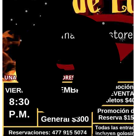
Aquest esdeveniment ha finalitzat. Gràcies pel teu interès!