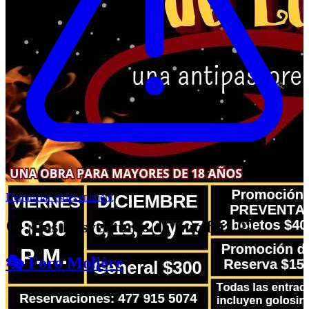
Denunciar esdeveniment
😈 ¡Las Desventuras de Lucifer! 😇
🎭 Foro Molière