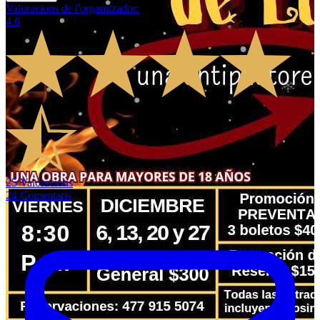
Valoracions de l'organitzador
:
4.6
25
Valoracions
24
Comentaris