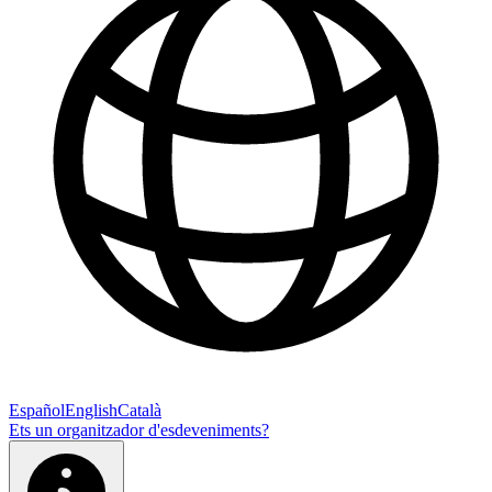
Español
English
Català
Ets un organitzador d'esdeveniments?