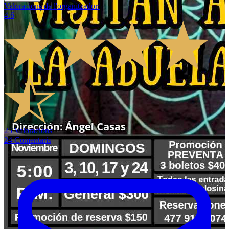
Valoracions de l'organitzador
:
4.6
25
Valoracions
24
Comentaris