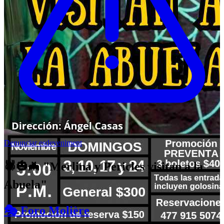
Denunciar esdeveniment
🕷️🎃🦇 "Merlina y Pericles visitan a la
Abuela"
🎭 Foro Molière