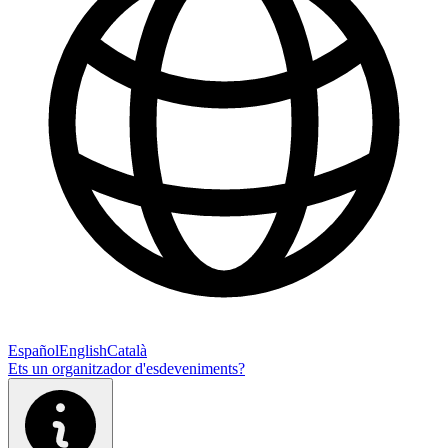
Español
English
Català
Ets un organitzador d'esdeveniments?