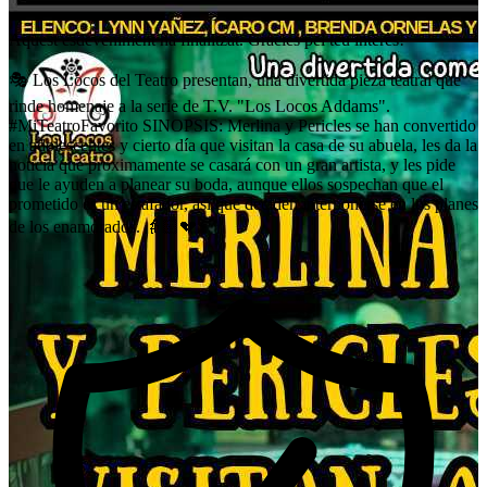
Aquest esdeveniment ha finalitzat. Gràcies pel teu interès!
🎭 Los Locos del Teatro presentan, una divertida pieza teatral que
rinde homenaje a la serie de T.V. "Los Locos Addams".
#MiTeatroFavorito SINOPSIS: Merlina y Pericles se han convertido
en adolescentes y cierto día que visitan la casa de su abuela, les da la
noticia que próximamente se casará con un gran artista, y les pide
que le ayuden a planear su boda, aunque ellos sospechan que el
prometido es un estafador, así que deciden interponerse en los planes
de los enamorados. 👵🏻💔⚡