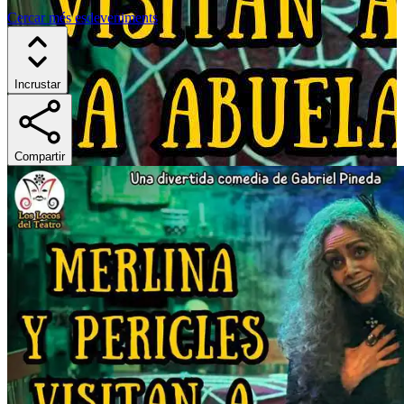
Cercar més esdeveniments
Incrustar
Compartir