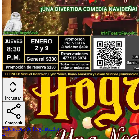
Incrustar
Compartir
Valoracions de l'organitzador
:
4.6