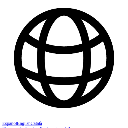
Español
English
Català