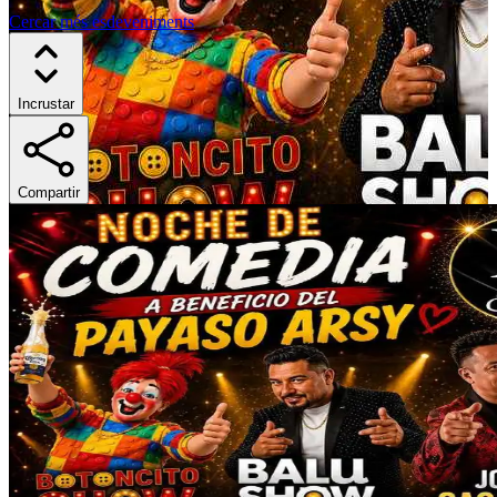
Cercar més esdeveniments
Incrustar
Compartir