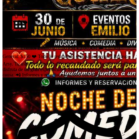
Aquest esdeveniment ha finalitzat. Gràcies pel teu interès!
❤️🎭 NOCHE DE COMEDIA A BENEFICIO DEL PAYASO
ARSY 🎭❤️ Amigos y amigas, los invitamos a disfrutar de una gran
noche llena de risas, música y diversión, mientras apoyamos a un
gran amigo y artista de nuestra comunidad. 🤡 Botoncito Show 😂
Balu Show 🎤 Jorge Casanova 🎶 Los Tres Cucarachos 📅 30 de
Junio 📍 Eventos Emilio 🕗 8:00 PM a 2:00 AM 🎟️ Entrada
General: $150 ❤️ Todo lo recaudado será para apoyar al Payaso
Arsy. Tu asistencia hace la diferencia. Ven con tu familia y amigos,
disfruta de un gran espectáculo y ayúdanos a apoyar esta noble
causa. 📲 Informes y reservaciones: 866 100 6516
#ApoyemosAlPayasoArsy #EventosEmilio #NocheDeComedia
#SanBuenaventura #Coahuila #BotoncitoShow #BaluShow
#JorgeCasanova #LosTresCucarachos