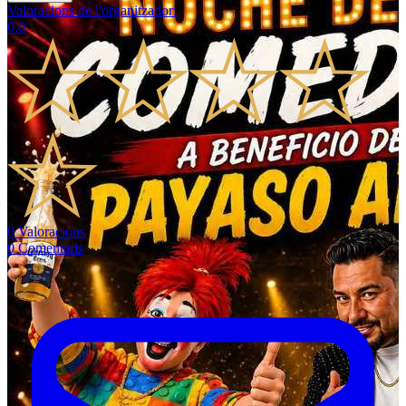
Valoracions de l'organitzador
:
0.0
0
Valoracions
0
Comentaris