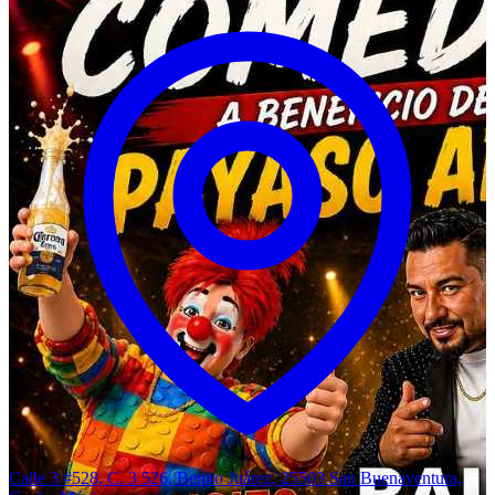
Calle 3 #528, C. 3 526, Benito Juárez, 25503 San Buenaventura,