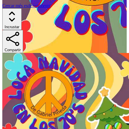
Cercar més esdeveniments
Incrustar
Compartir