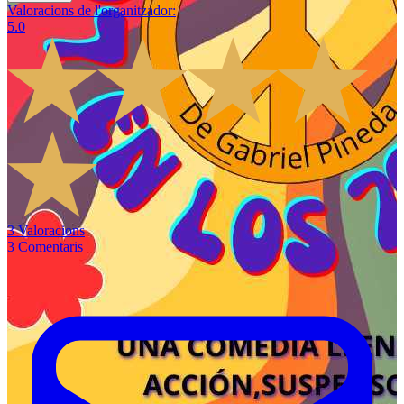
Valoracions de l'organitzador
:
5.0
3
Valoracions
3
Comentaris