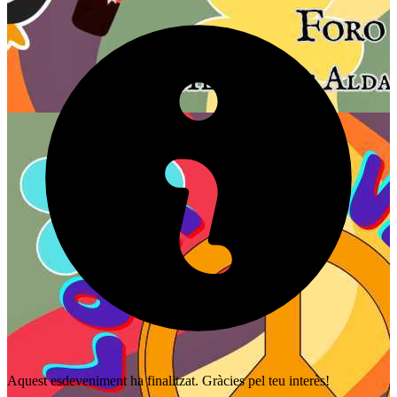
Aquest esdeveniment ha finalitzat. Gràcies pel teu interès!