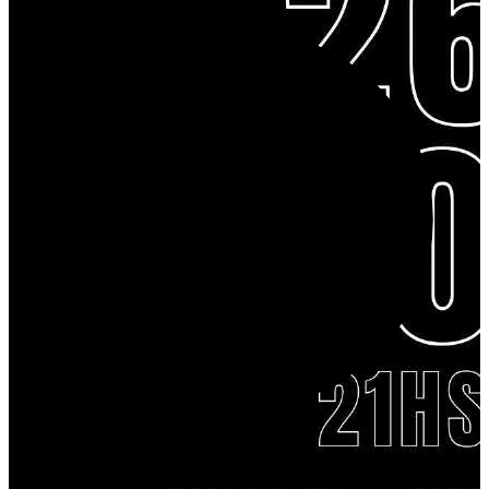
Aquest esdeveniment ha finalitzat. Gràcies pel teu interès!