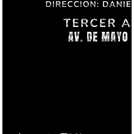
¡Prepárate para sumergirte en una experiencia única e inolvidable!
🎭✨ Te invitamos a disfrutar del espectáculo más efímero que hayas
visto, una obra maestra dirigida por el talentoso Daniel De Vita. Este
evento promete llevarte a un viaje emocional a través de actuaciones
cautivadoras y momentos que se desvanecerán como un susurro en
el viento. No te pierdas la oportunidad de ser parte de esta mágica
experiencia que dejará una huella en tu corazón. ¡Ven y déjate
sorprender! 🌟🎉