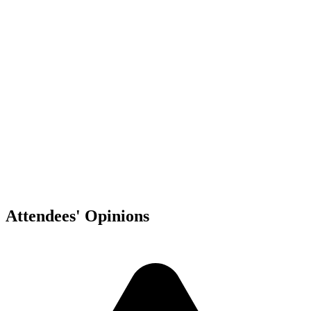
Ciudad de México
,
MX
Attendees' Opinions