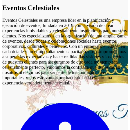
Eventos Celestiales
Eventos Celestiales es una empresa líder en la planificación y
ejecución de eventos, fundada en 2019 con la visión de crear
experiencias inolvidables y celestialmente inspiradoras para nuestros
clientes. Nos especializamos en la organización de una amplia gama
de eventos, desde bodas y celebraciones sociales hasta eventos
corporativos, culturales y benéficos. Con un enfoque meticuloso en
cada detalle y un equipo altamente capacitado, nos comprometemos
a superar las expectativas y hacer realidad las visiones y los sueños
de nuestros clientes para asegurarnos de que cada momento sea
celestialmente perfecto. Valoramos la confianza que depositas en
nosotros al elegirnos para ser parte de tus momentos más
importantes, y nos esforzamos por hacer de cada evento una
experiencia verdaderamente celestial.