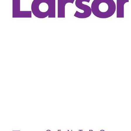
Biper en Navidad
Centro Larson
Quito
,
EC