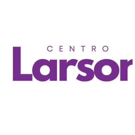
Quito
,
EC
YAPA 2025
Centro Larson