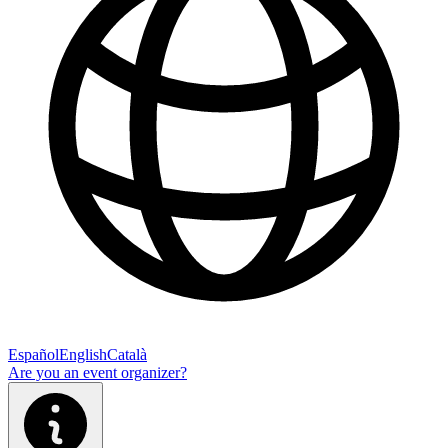
Español
English
Català
Are you an event organizer?