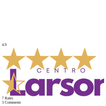
4.9
7
Rates
3
Comments