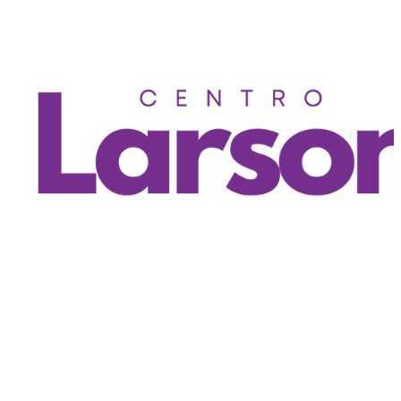
Quito
,
EC
YAPA 2025
Centro Larson