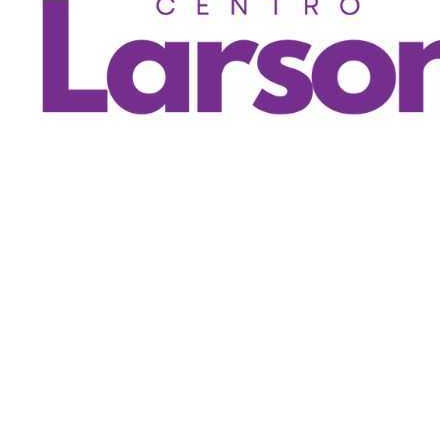
Biper en Navidad
Centro Larson
Quito
,
EC