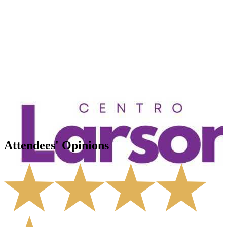
Quito
,
EC
Attendees' Opinions