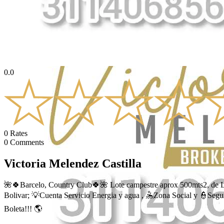
0.0
0
Rates
0
Comments
Victoria Melendez Castilla
🌺🍀Barcelo, Country Club🍀🌺 Lote campestre aprox 500mts2, de Li
Bolivar; 💡Cuenta Servicio Energia y agua , 🤽Zona Social y 👮Segur
Boleta!!! 🌎