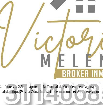
mbote y a 2.5 km aprox de la Troncal de Occidente en Arjona -
Canal de Dique🏞 y la Zona Industrial de mamonal🚜 Adquiere ya tu