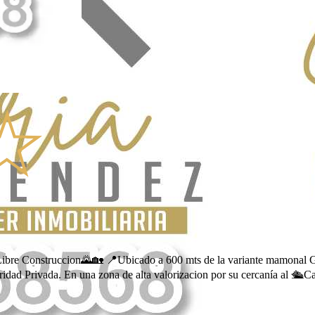
bre Construccion🌄🏡 📍Ubicado a 600 mts de la variante mamonal Ga
idad Privada. En una zona de alta valorizacion por su cercanía al 🛳