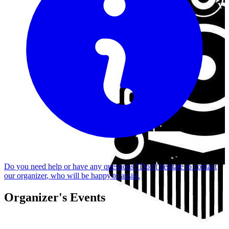
Do you need help or have any questions? Don't hesitate to
contact
our organizer
, who will be happy to assist.
Organizer's Events