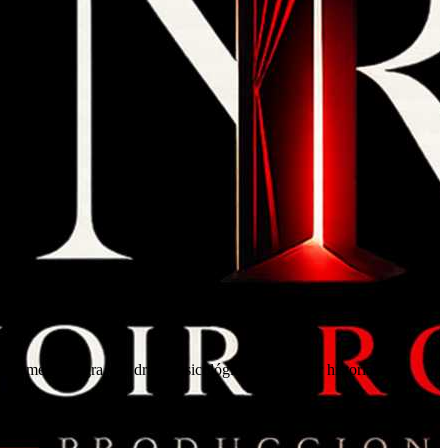
la comedia negra y el drama psicológico para contar historias que
.