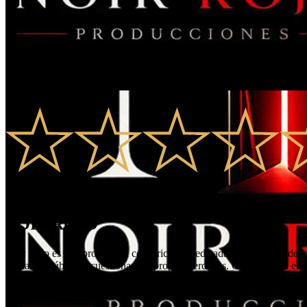
0.0
0
Rates
0
Comments
NOIR ROJO
Noir Rojo es una productora costarricense dedicada a la creación de e
invitan al público a cuestionar sus propias verdades. Creemos que el t