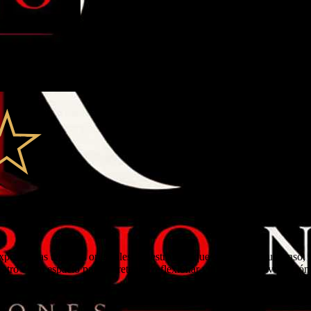
xperiencias teatrales originales. Nuestro enfoque combina el suspenso, 
eatro es un espacio para entretener, reflexionar y provocar conversación