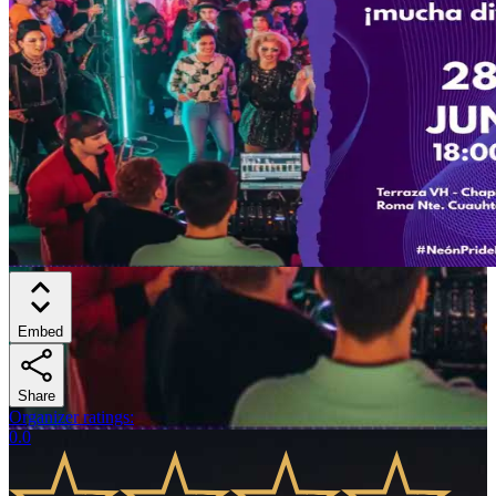
Embed
Share
Organizer ratings
:
0.0