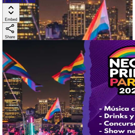
Find more events
Embed
Share