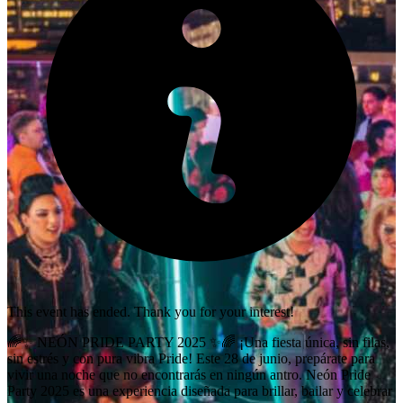
This event has ended. Thank you for your interest!
🌈✨ NEÓN PRIDE PARTY 2025 ✨🌈 ¡Una fiesta única, sin filas,
sin estrés y con pura vibra Pride! Este 28 de junio, prepárate para
vivir una noche que no encontrarás en ningún antro. Neón Pride
Party 2025 es una experiencia diseñada para brillar, bailar y celebrar