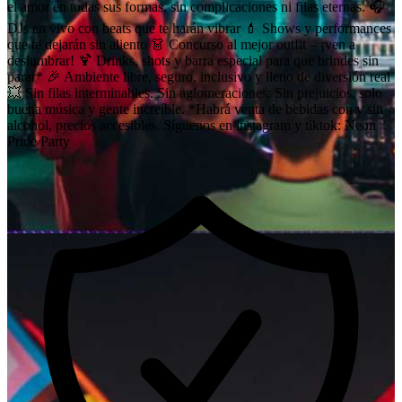
el amor en todas sus formas, sin complicaciones ni filas eternas. 🎧
DJs en vivo con beats que te harán vibrar 💄 Shows y performances
que te dejarán sin aliento 👗 Concurso al mejor outfit – ¡ven a
deslumbrar! 🍹 Drinks, shots y barra especial para que brindes sin
parar* 🎉 Ambiente libre, seguro, inclusivo y lleno de diversión real
💥 Sin filas interminables. Sin aglomeraciones. Sin prejuicios, solo
buena música y gente increíble. *Habrá venta de bebidas con y sin
alcohol, precios accesibles. Síguenos en instagram y tiktok: Neon
Pride Party