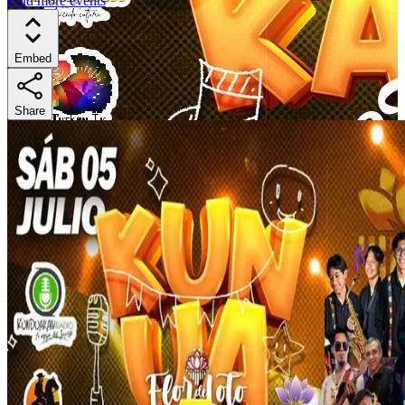
Find more events
Embed
Share