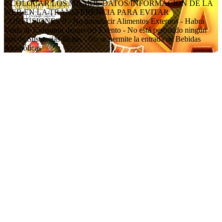
‼️ COLOCAR LOS MISMOS DATOS/INFORMACIÓN DE LA
WEB EN LA TRANSFERENCIA PARA EVITAR
CONFUSIONES ‼️ - No introducir Alimentos Externos - Habra
Venta de Consumo dentro del Evento - No está permitido ningún
tipo de Sustancias ilícitas - No se permite la entrada de Bebidas
Alcohólicas