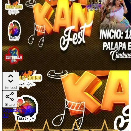
Embed
Share
Organizer ratings
:
0.0