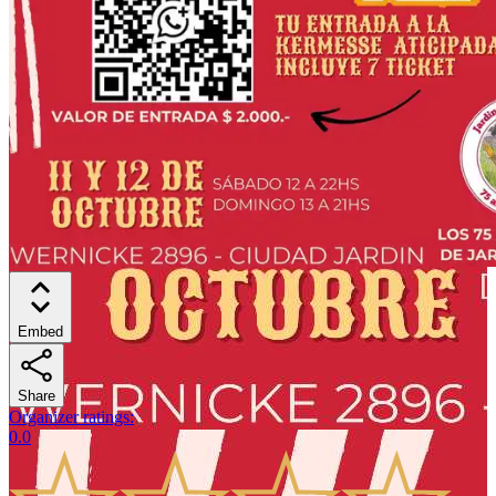
Embed
Share
Organizer ratings
:
0.0