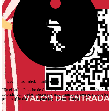
This event has ended. Thank you for your interest!
“En el Jardín Pinocho de Ciudad Jardín viviremos una kermés súper
colorida, con juegos, sorpresas y muchísima diversión para todos los
peques. ¡Un día mágico para jugar y sonreír sin parar!”