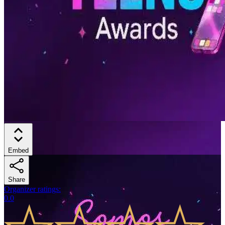
Embed
Share
Organizer ratings
:
0.0